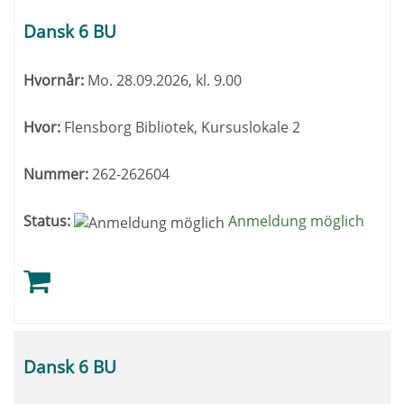
Kursusoversigt.
Tabeloverskrifter
Dansk 6 BU
kan
sorteres.
Hvornår:
Mo.
28.09.2026, kl. 9.00
Hvor:
Flensborg Bibliotek, Kursuslokale 2
Nummer:
262-262604
Status:
Anmeldung möglich
Dansk 6 BU