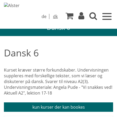
Togg
de
dk
navig
Dansk 6
Dansk 6
Kurset kræver større forkundskaber. Undervisningen
suppleres med forskellige tekster, som vi læser og
diskuterer på dansk. Svarer til niveau A2(3).
Undervisningsmateriale: Angela Pude - "Vi snakkes ved!
Aktuell A2", lektion 17-18
kun kurser
der kan bookes