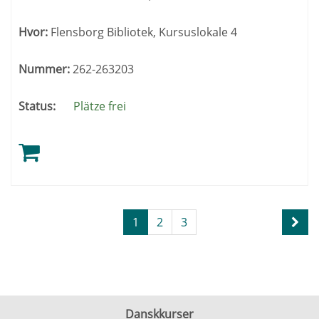
Hvor:
Flensborg Bibliotek, Kursuslokale 4
Nummer:
262-263203
Status:
Plätze frei
Seite
Vend
1
2
3
1
sider
von
3
Danskkurser