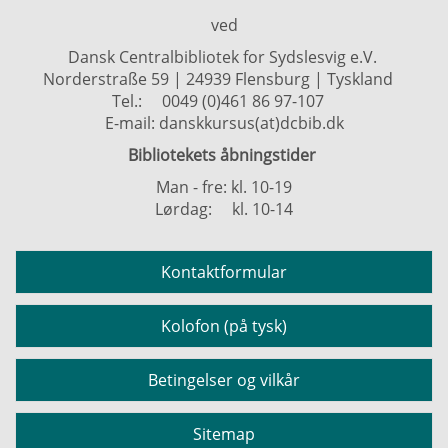
ved
Dansk Centralbibliotek for Sydslesvig e.V.
Norderstraße 59 | 24939 Flensburg | Tyskland
Tel.:
0049 (0)461 86 97-107
E-mail:
danskkursus(at)dcbib.dk
Bibliotekets åbningstider
Man - fre: kl. 10-19
Lørdag: kl. 10-14
Kontaktformular
Kolofon (på tysk)
Betingelser og vilkår
Sitemap