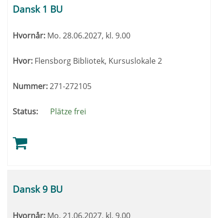
Tabeloverskrifter
Dansk 1 BU
kan
sorteres.
Hvornår:
Mo.
28.06.2027, kl. 9.00
Hvor:
Flensborg Bibliotek, Kursuslokale 2
Nummer:
271-272105
Status:
Plätze frei
Dansk 9 BU
Hvornår:
Mo.
21.06.2027, kl. 9.00