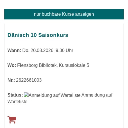
nur buchbare
Kurse anzeigen
Kursübersicht.
Tabellenüberschriften
Dänisch 10 Saisonkurs
können
sortiert
Wann:
Do.
20.08.2026, 9.30 Uhr
werden.
Wo:
Flensborg Bibliotek, Kursuslokale 5
Nr.:
2622661003
Status:
Anmeldung auf
Warteliste