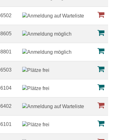
66502
68605
68801
66503
66104
66402
66101