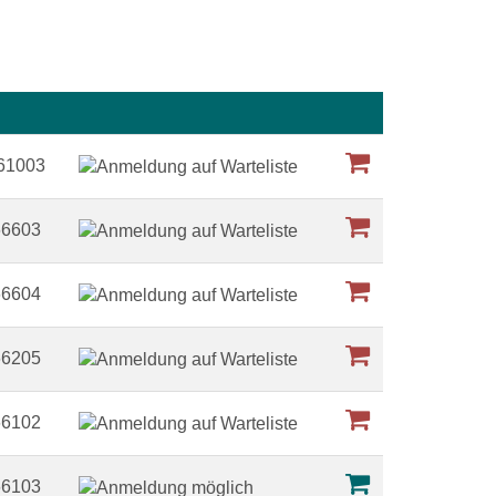
Kursstatus
61003
66603
66604
66205
66102
66103