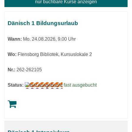
nur buchbare
Kurse anzeigen
Kursübersicht.
Tabellenüberschriften
Dänisch 1 Bildungsurlaub
können
sortiert
Wann:
Mo.
24.08.2026, 9.00 Uhr
werden.
Wo:
Flensborg Bibliotek, Kursuslokale 2
Nr.:
262-262105
Status:
fast ausgebucht