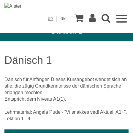
Togg
de
dk
navig
Dänisch 1
Dänisch 1
Dänisch für Anfänger. Dieses Kursangebot wendet sich an
alle, die zügig Grundkenntnisse der dänischen Sprache
erlangen möchten.
Entspricht dem Niveau A1(1).
Lehrmaterial: Angela Pude - ”Vi snakkes ved! Aktuell A1+”,
Lektion 1 - 4