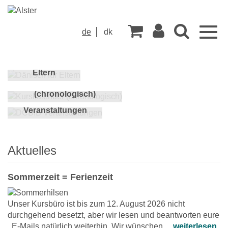
Aktuell
Togg
Bildungsurlaubs-
de
dk
keine
Intensiv-
navig
Saison-
Kurse
Wochenend-
Kurse
Kurse
Hast
Kurse
Dänisch für
Du
Eltern
Fragen?
Kurskalender
(chronologisch)
DCBIB
Veranstaltungen
Aktuelles
Sommerzeit = Ferienzeit
Unser Kursbüro ist bis zum 12. August 2026 nicht
durchgehend besetzt, aber wir lesen und beantworten eure
E-Mails natürlich weiterhin. Wir wünschen…
weiterlesen